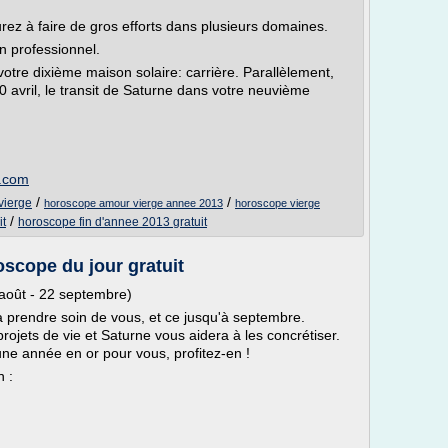
ez à faire de gros efforts dans plusieurs domaines.
 professionnel.
votre dixième maison solaire: carrière. Parallèlement,
 avril, le transit de Saturne dans votre neuvième
3.com
/
/
vierge
horoscope amour vierge annee 2013
horoscope vierge
/
it
horoscope fin d'annee 2013 gratuit
scope du jour gratuit
 août - 22 septembre)
à prendre soin de vous, et ce jusqu'à septembre.
rojets de vie et Saturne vous aidera à les concrétiser.
 une année en or pour vous, profitez-en !
 :