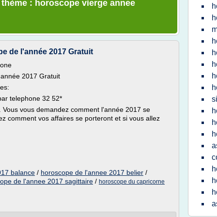
e thème : horoscope vierge annee
h
h
m
h
e de l'année 2017 Gratuit
h
h
hone
h
'année 2017 Gratuit
es:
h
ar telephone 32 52*
s
16. Vous vous demandez comment l'année 2017 se
h
 comment vos affaires se porteront et si vous allez
h
h
a
c
h
017 balance
/
horoscope de l'annee 2017 belier
/
h
ope de l'annee 2017 sagittaire
/
horoscope du capricorne
h
a