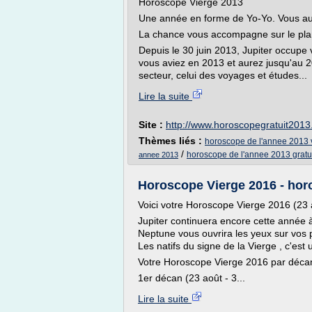
Horoscope Vierge 2013
Une année en forme de Yo-Yo. Vous aur
La chance vous accompagne sur le plan
Depuis le 30 juin 2013, Jupiter occupe 
vous aviez en 2013 et aurez jusqu'au 20
secteur, celui des voyages et études...
Lire la suite
Site :
http://www.horoscopegratuit201
Thèmes liés :
horoscope de l'annee 2013 
/
horoscope de l'annee 2013 gratu
annee 2013
Horoscope Vierge 2016 - horo
Voici votre Horoscope Vierge 2016 (23
Jupiter continuera encore cette année 
Neptune vous ouvrira les yeux sur vos p
Les natifs du signe de la Vierge , c'est
Votre Horoscope Vierge 2016 par décan
1er décan (23 août - 3...
Lire la suite