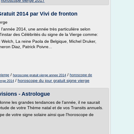
/
horoscope vierge 2017
ratuit 2014 par Vivi de fronton
erge
l'année 2014, une année très particulière selon
 l'instar des Célébrités du signe de la Vierge comme:
Welch, La reine Paola de Belgique, Michel Druker,
eron Diaz, Patrick Poivre...
/
/
vierge
horoscope de
horoscope gratuit vierge annee 2014
/
horoscope du jour gratuit signe vierge
ierge 2014
isions - Astrologue
nne les grandes tendances de l'année, il ne saurait
étude de votre Thème natal et de vos Transits annuels.
pe de votre signe solaire ainsi que l'horoscope de