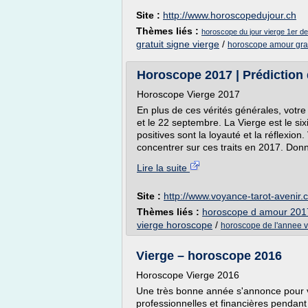
Site :
http://www.horoscopedujour.ch
Thèmes liés :
horoscope du jour vierge 1er d
gratuit signe vierge
/
horoscope amour gratu
Horoscope 2017 | Prédiction d
Horoscope Vierge 2017
En plus de ces vérités générales, votre 
et le 22 septembre. La Vierge est le si
positives sont la loyauté et la réflexi
concentrer sur ces traits en 2017. Don
Lire la suite
Site :
http://www.voyance-tarot-avenir
Thèmes liés :
horoscope d amour 201
vierge horoscope
/
horoscope de l'annee 
Vierge – horoscope 2016
Horoscope Vierge 2016
Une très bonne année s'annonce pour v
professionnelles et financières pendant