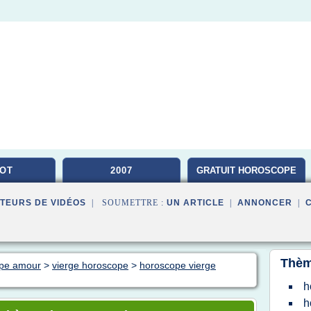
OT
2007
GRATUIT HOROSCOPE
TEURS DE VIDÉOS
| SOUMETTRE :
UN ARTICLE
|
ANNONCER
|
Thèm
ope amour
>
vierge horoscope
>
horoscope vierge
h
h