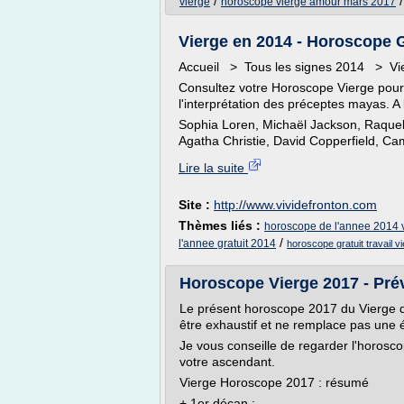
/
vierge
horoscope vierge amour mars 2017
Vierge en 2014 - Horoscope G
Accueil > Tous les signes 2014 > Vi
Consultez votre Horoscope Vierge pour 
l'interprétation des préceptes mayas. A
Sophia Loren, Michaël Jackson, Raquel 
Agatha Christie, David Copperfield, Cam
Lire la suite
Site :
http://www.vividefronton.com
Thèmes liés :
horoscope de l'annee 2014 
/
l'annee gratuit 2014
horoscope gratuit travail v
Horoscope Vierge 2017 - Prév
Le présent horoscope 2017 du Vierge do
être exhaustif et ne remplace pas une 
Je vous conseille de regarder l'horosco
votre ascendant.
Vierge Horoscope 2017 : résumé
+ 1er décan :