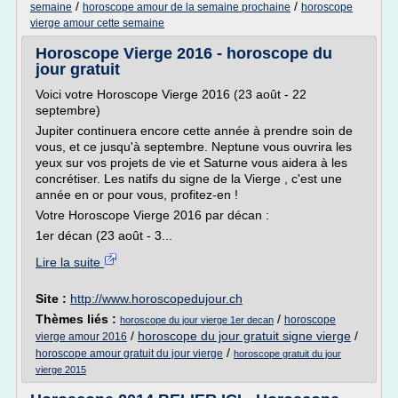
/
/
semaine
horoscope amour de la semaine prochaine
horoscope
vierge amour cette semaine
Horoscope Vierge 2016 - horoscope du
jour gratuit
Voici votre Horoscope Vierge 2016 (23 août - 22
septembre)
Jupiter continuera encore cette année à prendre soin de
vous, et ce jusqu'à septembre. Neptune vous ouvrira les
yeux sur vos projets de vie et Saturne vous aidera à les
concrétiser. Les natifs du signe de la Vierge , c'est une
année en or pour vous, profitez-en !
Votre Horoscope Vierge 2016 par décan :
1er décan (23 août - 3...
Lire la suite
Site :
http://www.horoscopedujour.ch
Thèmes liés :
/
horoscope
horoscope du jour vierge 1er decan
/
horoscope du jour gratuit signe vierge
/
vierge amour 2016
/
horoscope amour gratuit du jour vierge
horoscope gratuit du jour
vierge 2015