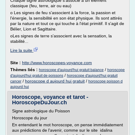
Chaque signe astrologique s'associe à un élément
classique (feu, terre, air ou eau)
o Les signes de feu s'associent à la force, la passion et
l'énergie, la sensibilité en son état physique. Ils sont attirés
par la nature et tout ce qui touche à l'état primitif. Il s'agit de
Bélier, Lion et Sagittaire.
oLes signes de terre s'associent avec la sensation, la
stabilité...
Lire la suite
Site :
http://www.horoscopes-voyance.com
Thèmes liés :
/
horoscope d'aujourd'hui gratuit balance
horoscope
/
d'aujourd'hui gratuit de poissons
horoscope d'aujourd'hui gratuit
/
horoscope d aujourd hui gratuit
/
cancer
horoscope poisson d
aujourd hui
Horoscope, voyance et tarot -
HoroscopeDuJour.ch
Signe astrologique du Poisson
Horoscope du jour
En entendant le mot horoscope, on pense immédiatement
aux prédictions de l'avenir, comme sur le site idalina