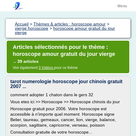
Menu
Accueil
>
Thèmes & articles : horoscope amour
>
vierge horoscope
>
horoscope amour gratuit du jour
vierge
Articles sélectionnés pour le thème :
horoscope amour gratuit du jour vierge
39 articles
→
Voir également
3 Vidéos
pour ce thème
tarot numerologie horoscope jour chinois gratuit
2007 ...
comment adopter 1 chaton dans le gers 32
Vous etes ici >> Horoscope >> Horoscope chinois du jour
Horoscope gratuit pour 2006. Votre horoscope est
accessible à n'importe quel moment. Horoscope signe
Belier, taureau, gemeaux, cancer, lion, vierge, balance,
scorpion, sagittaire, capricorne, verseau, poisson
Consultation gratuite de votre horoscope...