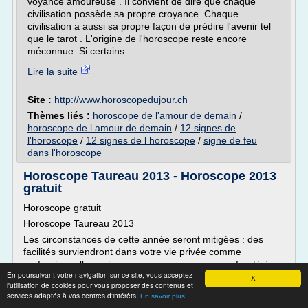
voyance amoureuse . Il convient de dire que chaque
civilisation possède sa propre croyance. Chaque
civilisation a aussi sa propre façon de prédire l'avenir tel
que le tarot . L'origine de l'horoscope reste encore
méconnue. Si certains...
Lire la suite
Site :
http://www.horoscopedujour.ch
Thèmes liés :
horoscope de l'amour de demain
/
horoscope de l amour de demain
/
12 signes de
l'horoscope
/
12 signes de l horoscope
/
signe de feu
dans l'horoscope
Horoscope Taureau 2013 - Horoscope 2013
gratuit
Horoscope gratuit
Horoscope Taureau 2013
Les circonstances de cette année seront mitigées : des
facilités surviendront dans votre vie privée comme
professionnelle, mais vous serez sans cesse confronté à
En poursuivant votre navigation sur ce site, vous acceptez
des réalités incontournables qui vous empêcheront de vous
X
l'utilisation de cookies pour vous proposer des contenus et
laisser aller au bien être et à l'insouciance, comme vous
services adaptés à vos centres d'intérêts.
En savoir plus
aimez. Neptune empêchera toute véritable maîtrise sur