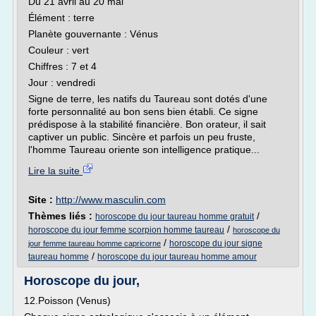
Du 21 avril au 20 mai
Élément : terre
Planète gouvernante : Vénus
Couleur : vert
Chiffres : 7 et 4
Jour : vendredi
Signe de terre, les natifs du Taureau sont dotés d'une
forte personnalité au bon sens bien établi. Ce signe
prédispose à la stabilité financière. Bon orateur, il sait
captiver un public. Sincère et parfois un peu fruste,
l'homme Taureau oriente son intelligence pratique...
Lire la suite
Site :
http://www.masculin.com
Thèmes liés :
/
horoscope du jour taureau homme gratuit
/
horoscope du jour femme scorpion homme taureau
horoscope du
/
horoscope du jour signe
jour femme taureau homme capricorne
/
taureau homme
horoscope du jour taureau homme amour
Horoscope du jour,
12.Poisson (Venus)