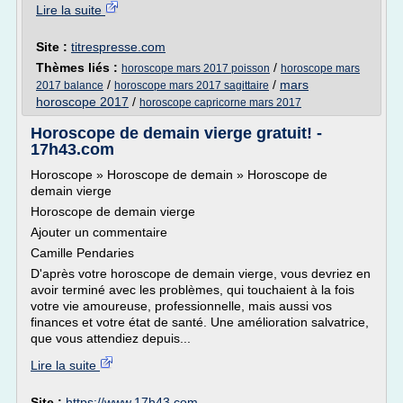
Lire la suite
Site :
titrespresse.com
Thèmes liés :
/
horoscope mars 2017 poisson
horoscope mars
/
/
mars
2017 balance
horoscope mars 2017 sagittaire
horoscope 2017
/
horoscope capricorne mars 2017
Horoscope de demain vierge gratuit! -
17h43.com
Horoscope » Horoscope de demain » Horoscope de
demain vierge
Horoscope de demain vierge
Ajouter un commentaire
Camille Pendaries
D'après votre horoscope de demain vierge, vous devriez en
avoir terminé avec les problèmes, qui touchaient à la fois
votre vie amoureuse, professionnelle, mais aussi vos
finances et votre état de santé. Une amélioration salvatrice,
que vous attendiez depuis...
Lire la suite
Site :
https://www.17h43.com