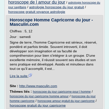
horoscope de l amour du jour
/
astrologie horoscope du
/
astrologie horoscope du jour gratuit
/
jour sagittaire
horoscope gratuit voyance astrologie
Horoscope Homme Capricorne du jour -
Masculin.com
Chiffres : 5, 12
Jour : samedi
Signe de terre, l'homme Capricorne est sérieux, réservé,
pondéré et parfois timide. Souvent introverti, il doit
développer son imagination et sa faculté de
compréhension pour bien s'intégrer à un groupe. D'une
excellente mémoire, il réussit souvent ses études et son
sens pratique est développé. Assidu et minutieux dans
tout ce qu'il accomplit, il est...
Lire la suite
Site :
http://www.masculin.com
Thèmes liés :
/
horoscope du jour capricorne pour l homme
/
horoscope du jour capricorne homme amour
horoscope du jour
/
/
homme capricorne
horoscope amour gratuit du jour capricorne
horoscope gratuit du jour capricorne