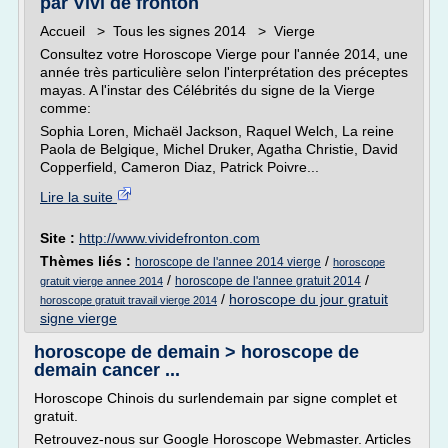
par Vivi de fronton
Accueil > Tous les signes 2014 > Vierge
Consultez votre Horoscope Vierge pour l'année 2014, une
année très particulière selon l'interprétation des préceptes
mayas. A l'instar des Célébrités du signe de la Vierge
comme:
Sophia Loren, Michaël Jackson, Raquel Welch, La reine
Paola de Belgique, Michel Druker, Agatha Christie, David
Copperfield, Cameron Diaz, Patrick Poivre...
Lire la suite
Site :
http://www.vividefronton.com
Thèmes liés :
/
horoscope de l'annee 2014 vierge
horoscope
/
/
horoscope de l'annee gratuit 2014
gratuit vierge annee 2014
/
horoscope du jour gratuit
horoscope gratuit travail vierge 2014
signe vierge
horoscope de demain > horoscope de
demain cancer ...
Horoscope Chinois du surlendemain par signe complet et
gratuit.
Retrouvez-nous sur Google Horoscope Webmaster. Articles