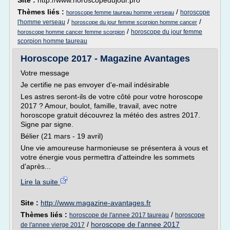
Site :
http://www.horoscopedujour.pro
Thèmes liés :
/
horoscope
horoscope femme taureau homme verseau
/
/
l'homme verseau
horoscope du jour femme scorpion homme cancer
/
horoscope du jour femme
horoscope homme cancer femme scorpion
scorpion homme taureau
Horoscope 2017 - Magazine Avantages
Votre message
Je certifie ne pas envoyer d'e-mail indésirable
Les astres seront-ils de votre côté pour votre horoscope
2017 ? Amour, boulot, famille, travail, avec notre
horoscope gratuit découvrez la météo des astres 2017.
Signe par signe.
Bélier (21 mars - 19 avril)
Une vie amoureuse harmonieuse se présentera à vous et
votre énergie vous permettra d'atteindre les sommets
d'après...
Lire la suite
Site :
http://www.magazine-avantages.fr
Thèmes liés :
/
horoscope de l'annee 2017 taureau
horoscope
/
horoscope de l'annee 2017
de l'annee vierge 2017