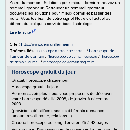
Astro du moment. Solutions pour mieux dormir retrouvez un
sommeil rparateur. Retrouver un sommeil rparateur
dcouvrez les solutions pour mieux dormir et passer des
nuits. Vous tes bien de votre signe! Notre ciel actuel est
diffrent du ciel qui a servi de base l'astrologie...
Lire la suite
Site :
http://www.demainlhumain.fr
Thèmes liés :
/
horoscope de
horoscope d'amour de demain
l'amour de demain
/
/
l'horoscope de demain verseau
l'horoscope
/
de demain taureau
l'horoscope de demain sagittaire
Horoscope gratuit du jour
Gratuit: horoscope chaque jour
Horoscope gratuit du jour
Pour en savoir plus, nous vous proposons de découvrir
votre horoscope détaillé 2008, de janvier à décembre
2008.
(prévisions détaillées dans les différents domaines :
amour, travail, santé, relations...).
Chaque horoscope est long d'environ 25 à 42 pages.
Vous pourrez l'imprimer pour le conserver tout au long de