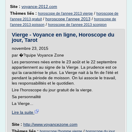
Site :
voyance-2012.com
Thèmes liés :
/
horoscope de l'annee 2013 vierge
horoscope de
/
horoscope l'annee 2013
/
l'annee 2013 gratuit
horoscope de
/
l'annee 2013 poisson
horoscope de l'annee 2013 scorpion
Vierge - Voyance en ligne, Horoscope du
jour, Tarot
novembre 23, 2015
par �?quipe Voyance Zone
Les personnes nées entre le 23 août et le 22 septembre
appartiennent au signe de la Vierge. La prudence est ce
qui la caractérise le plus. La Vierge nait à la fin de l'été et
pendant la période de moisson. On lui associe le travail,
les responsabilités et le quotidien.
Lire l'horoscope du jour gratuit de la vierge.
Sa personnalité
La Vierge...
Lire la suite
Site :
http://www.voyancezone.com
Thèmes liés :
/
horoscope l'homme vierge
horoscope du jour