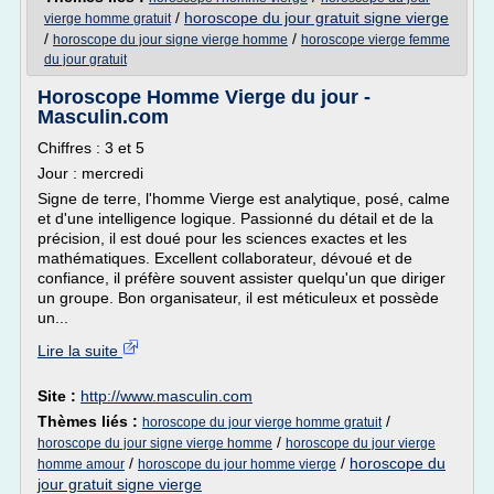
/
horoscope du jour gratuit signe vierge
vierge homme gratuit
/
/
horoscope du jour signe vierge homme
horoscope vierge femme
du jour gratuit
Horoscope Homme Vierge du jour -
Masculin.com
Chiffres : 3 et 5
Jour : mercredi
Signe de terre, l'homme Vierge est analytique, posé, calme
et d'une intelligence logique. Passionné du détail et de la
précision, il est doué pour les sciences exactes et les
mathématiques. Excellent collaborateur, dévoué et de
confiance, il préfère souvent assister quelqu'un que diriger
un groupe. Bon organisateur, il est méticuleux et possède
un...
Lire la suite
Site :
http://www.masculin.com
Thèmes liés :
/
horoscope du jour vierge homme gratuit
/
horoscope du jour signe vierge homme
horoscope du jour vierge
/
/
horoscope du
homme amour
horoscope du jour homme vierge
jour gratuit signe vierge